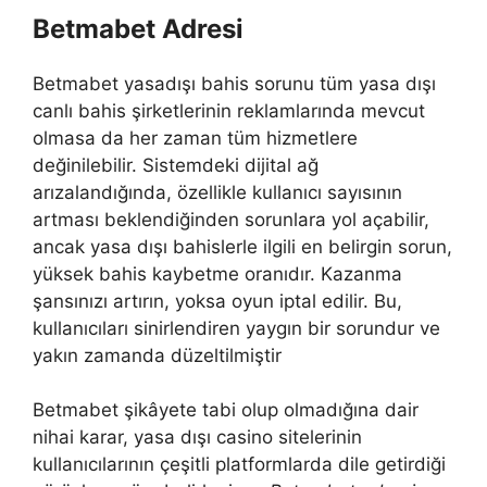
Betmabet Adresi
Betmabet yasadışı bahis sorunu tüm yasa dışı
canlı bahis şirketlerinin reklamlarında mevcut
olmasa da her zaman tüm hizmetlere
değinilebilir. Sistemdeki dijital ağ
arızalandığında, özellikle kullanıcı sayısının
artması beklendiğinden sorunlara yol açabilir,
ancak yasa dışı bahislerle ilgili en belirgin sorun,
yüksek bahis kaybetme oranıdır. Kazanma
şansınızı artırın, yoksa oyun iptal edilir. Bu,
kullanıcıları sinirlendiren yaygın bir sorundur ve
yakın zamanda düzeltilmiştir
Betmabet şikâyete tabi olup olmadığına dair
nihai karar, yasa dışı casino sitelerinin
kullanıcılarının çeşitli platformlarda dile getirdiği