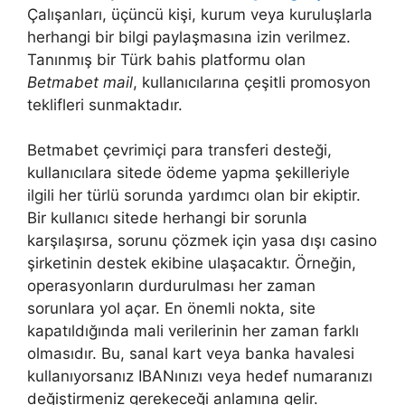
Çalışanları, üçüncü kişi, kurum veya kuruluşlarla
herhangi bir bilgi paylaşmasına izin verilmez.
Tanınmış bir Türk bahis platformu olan
Betmabet mail
, kullanıcılarına çeşitli promosyon
teklifleri sunmaktadır.
Betmabet çevrimiçi para transferi desteği,
kullanıcılara sitede ödeme yapma şekilleriyle
ilgili her türlü sorunda yardımcı olan bir ekiptir.
Bir kullanıcı sitede herhangi bir sorunla
karşılaşırsa, sorunu çözmek için yasa dışı casino
şirketinin destek ekibine ulaşacaktır. Örneğin,
operasyonların durdurulması her zaman
sorunlara yol açar. En önemli nokta, site
kapatıldığında mali verilerinin her zaman farklı
olmasıdır. Bu, sanal kart veya banka havalesi
kullanıyorsanız IBANınızı veya hedef numaranızı
değiştirmeniz gerekeceği anlamına gelir.