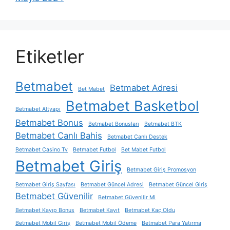
Etiketler
Betmabet
Betmabet Adresi
Bet Mabet
Betmabet Basketbol
Betmabet Altyapı
Betmabet Bonus
Betmabet Bonusları
Betmabet BTK
Betmabet Canlı Bahis
Betmabet Canlı Destek
Betmabet Casino Tv
Betmabet Futbol
Bet Mabet Futbol
Betmabet Giriş
Betmabet Giriş Promosyon
Betmabet Giriş Sayfası
Betmabet Güncel Adresi
Betmabet Güncel Giriş
Betmabet Güvenilir
Betmabet Güvenilir Mi
Betmabet Kayıp Bonus
Betmabet Kayıt
Betmabet Kaç Oldu
Betmabet Mobil Giriş
Betmabet Mobil Ödeme
Betmabet Para Yatırma