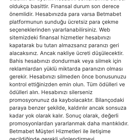
oldukça basittir. Finansal durum son derece
önemlidir. Hesabınızda para varsa Betmabet
platformunun sunduğu ücretsiz para çekme
seçeneklerinden yararlanabilirsiniz. Web
sitemizdeki finansal hizmetler hesabınızı
kapatarak bu tutarı almazsanız paranızı geri
alacaksınız. Ancak nakliye ücreti düşülecektir.
Bahis hesabınızı dondurmak veya silmek için
reklamlardan yüklü miktarda paranızın olması
gerekir. Hesabınızı silmeden önce bonusunuzu
kontrol ettiğinizden emin olun. Tüm ödülleri ve
ödülleri alın. Hesabınızı silerseniz
promosyonunuz da kaybolacaktır. Bilançodaki
paraya benzer şekilde, kaldırılır ancak sonsuza
kadar yok olarak kalır. Sonuç olarak, değerli
promosyonlardan yararlanmak daha mantıklıdır.
Betmabet Müşteri Hizmetleri ile iletişime
geçildiğinde gerekli yönlendirmeyi