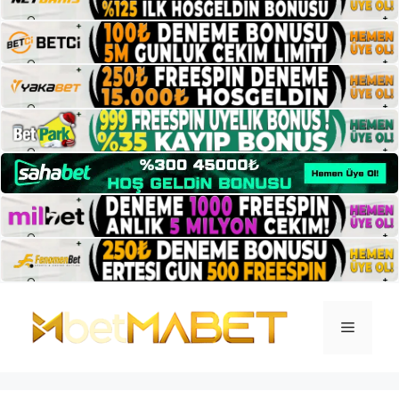
İçeriğe
atla
Menü