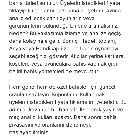
bahis türleri sunulur. Üyelerin istedikleri fiyata
tıklayıp kuponlarını hazırlamaları yeterli. Ayrıca
analiz edilecek canlı oyunların veya
görünümlerin bulunduğu bir site aramalısınız.
Neden? Bu yaklaşımla izleme ve analize geçiş
daha kolay hale gelir. Sonuç, Hedef, toplam,
Asya veya Handikap üzerine bahis oynamayı
seçebileceğinizi gösterir. Atıcılar yerine kartlara,
köşelere veya oyunculara bahis yapmak gibi
belirli bahis yöntemleri de mevcuttur.
Hem genel hem de özel bahisler için güncel
oranları sağlayın. Kuponlarını kullanmak için
üyelerin istedikleri fiyata tıklamaları yeterlidir. Bu
adımlar kazanan bir bahistir. İlk olarak yayın ve
maç analizi kullanılacaktır. Daha sonra bahis
piyasasını ve oranlarını denemeye
başlayabilirsiniz.