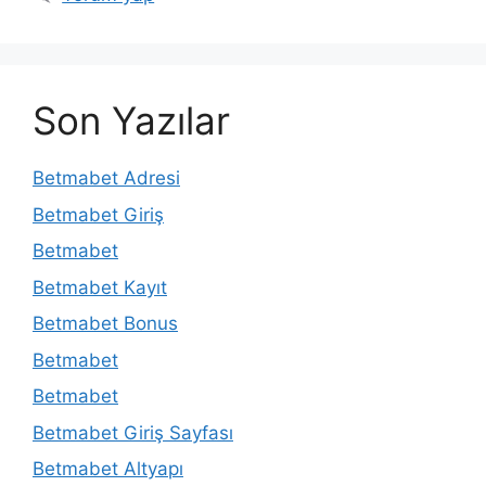
Son Yazılar
Betmabet Adresi
Betmabet Giriş
Betmabet
Betmabet Kayıt
Betmabet Bonus
Betmabet
Betmabet
Betmabet Giriş Sayfası
Betmabet Altyapı