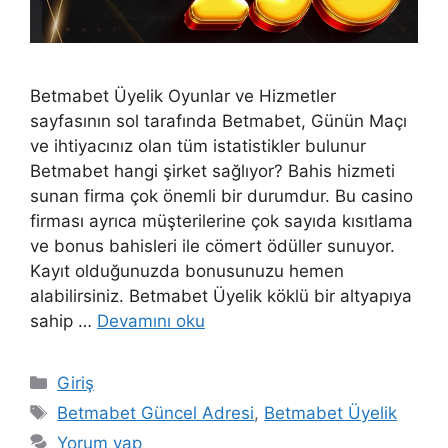
Betmabet Üyelik Oyunlar ve Hizmetler
sayfasının sol tarafında Betmabet, Günün Maçı
ve ihtiyacınız olan tüm istatistikler bulunur
Betmabet hangi şirket sağlıyor? Bahis hizmeti
sunan firma çok önemli bir durumdur. Bu casino
firması ayrıca müşterilerine çok sayıda kısıtlama
ve bonus bahisleri ile cömert ödüller sunuyor.
Kayıt olduğunuzda bonusunuzu hemen
alabilirsiniz. Betmabet Üyelik köklü bir altyapıya
sahip …
Devamını oku
Kategoriler
Giriş
Etiketler
Betmabet Güncel Adresi
,
Betmabet Üyelik
Yorum yap