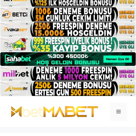
İçeriğe
atla
Menü