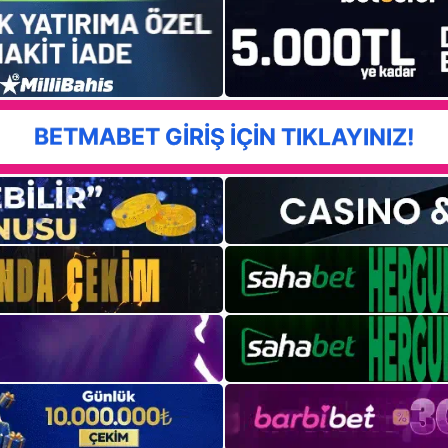
BETMABET GİRİŞ İÇİN TIKLAYINIZ!