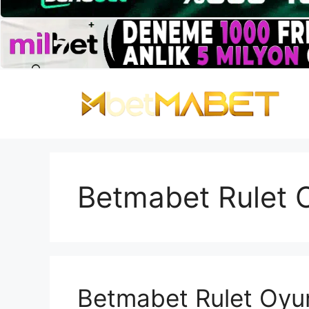
İçeriğe
atla
Betmabet Rulet 
Betmabet Rulet Oyu