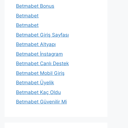
Betmabet Bonus
Betmabet
Betmabet
Betmabet Giriş Sayfası
Betmabet Altyapı
Betmabet İnstagram
Betmabet Canlı Destek
Betmabet Mobil Giriş
Betmabet Üyelik
Betmabet Kaç Oldu
Betmabet Güvenilir Mi