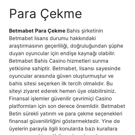
Para Çekme
Betmabet Para Çekme
Bahis şirketinin
Betmabet lisans durumu hakkındaki
araştırmasının geçerliliği, doğruluğundan şüphe
duyan oyuncular için endişe kaynağı olabilir.
Betmabet Bahis Casino hizmetleri sunma
yetkisine sahiptir. Betmabet, lisansı sayesinde
oyuncular arasında güven oluşturmuştur ve
bahis sitesi seçerken ilk tercih olmalıdır. Bu
siteyi ziyaret ederek hemen üye olabilirsiniz.
Finansal işlemler güvenilir çevrimiçi Casino
platformları için son derece önemlidir. Betmabet
Betin sürekli yatırım ve para çekme seçenekleri
finansal güvenilirliğini göstermektedir. Yine de
üyelerin parayla ilgili konularda bazı kurallara