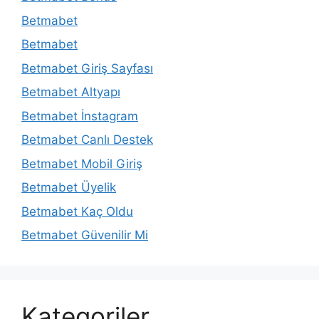
Betmabet
Betmabet
Betmabet Giriş Sayfası
Betmabet Altyapı
Betmabet İnstagram
Betmabet Canlı Destek
Betmabet Mobil Giriş
Betmabet Üyelik
Betmabet Kaç Oldu
Betmabet Güvenilir Mi
Kategoriler